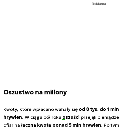
Reklama
Oszustwo na miliony
Kwoty, które wpłacano wahały się
od 8 tys. do 1 mln
hrywien
. W ciągu pół roku
oszuści
przejęli pieniądze
ofiar na
łączną kwotę ponad 5 mln hrywien
. Po tym