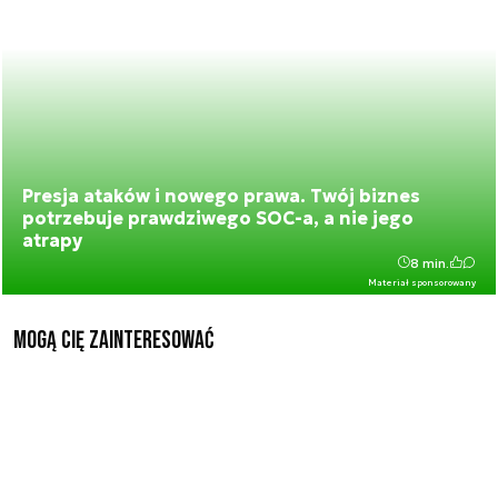
Presja ataków i nowego prawa. Twój biznes
potrzebuje prawdziwego SOC-a, a nie jego
atrapy
8 min.
Materiał sponsorowany
Mogą Cię zainteresować