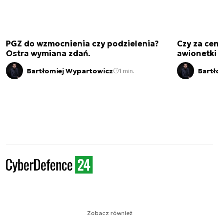
PGZ do wzmocnienia czy podzielenia?
Czy za cen
Ostra wymiana zdań.
awionetki 
Bartłomiej Wypartowicz
Bartł
1 min.
Zobacz również