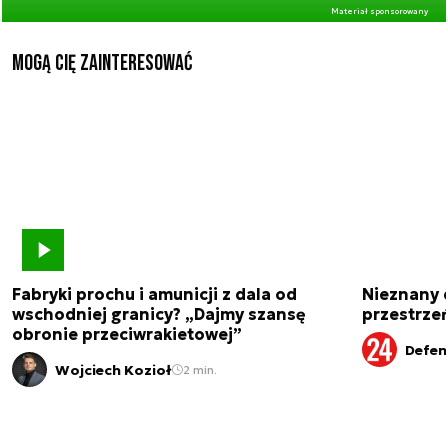
Materiał sponsorowany
Mogą Cię zainteresować
Fabryki prochu i amunicji z dala od
Nieznany 
wschodniej granicy? „Dajmy szansę
przestrze
obronie przeciwrakietowej”
Defen
Wojciech Kozioł
2 min.