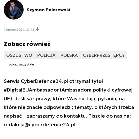
Szymon Palczewski
7 lutego 2024, 07:43
Zobacz również
OSZUSTWO
POLICJA
POLSKA
CYBERPRZESTĘPCY
pokaż wszystkie
Serwis CyberDefence24.pl otrzymał tytuł
#DigitalEUAmbassador (Ambasadora polityki cyfrowej
UE). Jeśli są sprawy, które Was nurtują; pytania, na
które nie znacie odpowiedzi; tematy, o których trzeba
napisać – zapraszamy do kontaktu. Piszcie do nas na:
redakcja@cyberdefence24.pl
.