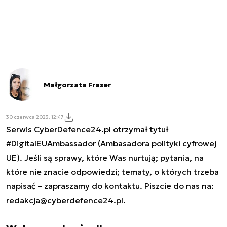
Małgorzata Fraser
30 czerwca 2023, 12:47
Serwis CyberDefence24.pl otrzymał tytuł
#DigitalEUAmbassador (Ambasadora polityki cyfrowej
UE). Jeśli są sprawy, które Was nurtują; pytania, na
które nie znacie odpowiedzi; tematy, o których trzeba
napisać – zapraszamy do kontaktu. Piszcie do nas na:
redakcja@cyberdefence24.pl
.