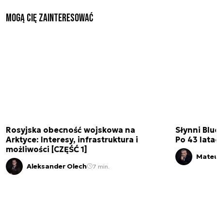
Mogą Cię zainteresować
Rosyjska obecność wojskowa na
Słynni Blu
Arktyce: Interesy, infrastruktura i
Po 43 lata
możliwości [CZĘŚĆ 1]
Mateu
Aleksander Olech
7 min.