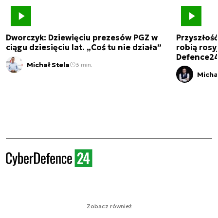
Dworczyk: Dziewięciu prezesów PGZ w
Przyszłoś
ciągu dziesięciu lat. „Coś tu nie działa”
robią rosyj
Defence2
Michał Stela
3 min.
Micha
Zobacz również