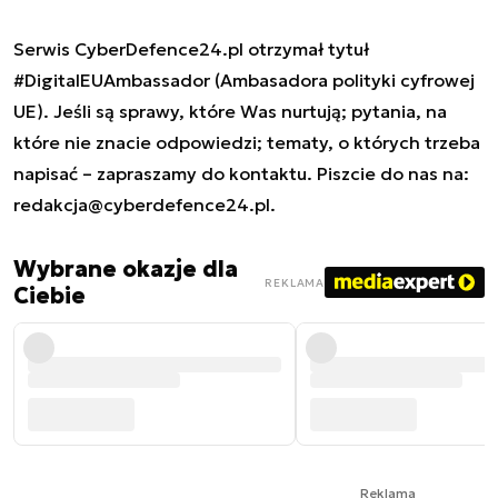
Serwis CyberDefence24.pl otrzymał tytuł
#DigitalEUAmbassador (Ambasadora polityki cyfrowej
UE). Jeśli są sprawy, które Was nurtują; pytania, na
które nie znacie odpowiedzi; tematy, o których trzeba
napisać – zapraszamy do kontaktu. Piszcie do nas na:
redakcja@cyberdefence24.pl
.
Wybrane okazje dla
REKLAMA
Ciebie
Reklama