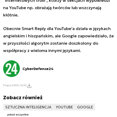
"internetowych trolli", którzy w sekcjach wypowiedzi
na YouTube np. obrażają twórców lub wszczynają
kłótnie.
Obecnie Smart Reply dla YouTube'a działa w językach
angielskim i hiszpańskim, ale Google zapowiedziało, że
w przyszłości algorytm zostanie doszkolony do
współpracy z wieloma innymi językami.
CyberDefence24
3 lipca 2020, 14:53
Zobacz również
SZTUCZNA INTELIGENCJA
YOUTUBE
GOOGLE
pokaż wszystkie