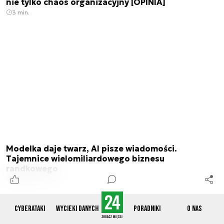
nie tylko chaos organizacyjny [OPINIA]
3 min.
Modelka daje twarz, AI pisze wiadomości.
Tajemnice wielomiliardowego biznesu
randkowego
19 min.
Cyberataki
Wycieki danych
Poradniki
O nas