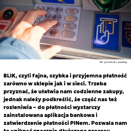
fot. jarmoluk / pixabay
BLIK, czyli fajna, szybka i przyjemna płatność
zarówno w sklepie jak i w sieci. Trzeba
przyznać, że ułatwia nam codzienne zakupy,
jednak należy podkreślić, że część nas też
rozleniwia – do płatności wystarczy
zainstalowana aplikacja bankowa i
zatwierdzenie płatności PINem. Pozwala nam
to uniknąć znacznie dłuższego procesu