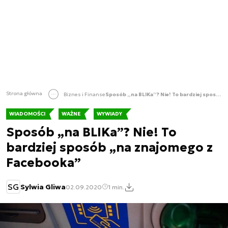
Strona główna
Biznes i Finanse
Sposób „na BLIKa”? Nie! To bardziej sposób „na znajomego z Facebooka”
WIADOMOŚCI
WAŻNE
WYWIADY
Sposób „na BLIKa”? Nie! To
bardziej sposób „na znajomego z
Facebooka”
SG
Sylwia Gliwa
02.09.2020
1 min.