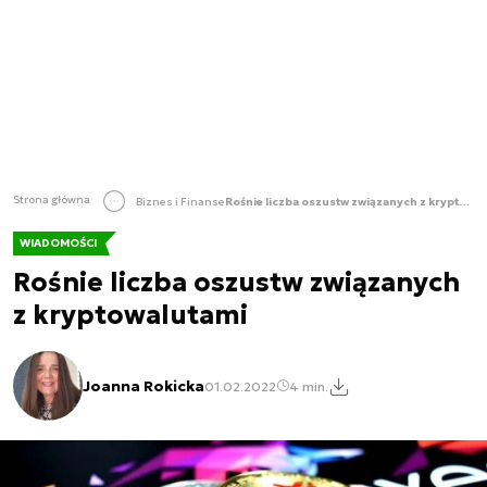
Strona główna
Biznes i Finanse
Rośnie liczba oszustw związanych z kryptowalutami
WIADOMOŚCI
Rośnie liczba oszustw związanych
z kryptowalutami
Joanna Rokicka
01.02.2022
4 min.