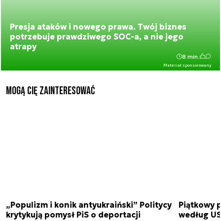
Presja ataków i nowego prawa. Twój biznes
potrzebuje prawdziwego SOC-a, a nie jego
atrapy
8 min.
Materiał sponsorowany
Mogą Cię zainteresować
„Populizm i konik antyukraiński” Politycy
Piątkowy 
krytykują pomysł PiS o deportacji
według USA