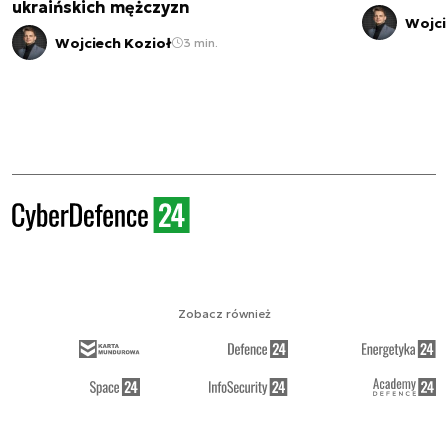
ukraińskich mężczyzn
Wojci
Wojciech Kozioł
3 min.
Zobacz również