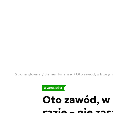
Strona główna
Biznes i Finanse
Oto zawód, w którym c
WIADOMOŚCI
Oto zawód, w 
razie – nie za