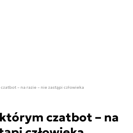
zatbot – na razie – nie zastąpi człowieka
którym czatbot – na
stąpi człowieka