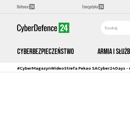
Cyberbezpieczeństwo
Armia i Służ
#CyberMagazyn
Wideo
Strefa Pekao SA
Cyber24Days - r