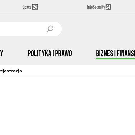
by
Polityka i prawo
Biznes i Finans
ejestracja