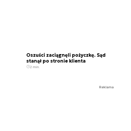
Oszuści zaciągnęli pożyczkę. Sąd
stanął po stronie klienta
2 min.
Reklama