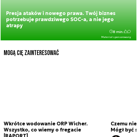
Presja ataków i nowego prawa. Twój biznes
potrzebuje prawdziwego SOC-a, a nie jego
atrapy
8 min.
Materiał sponsorowany
Mogą Cię zainteresować
Wkrótce wodowanie ORP Wicher.
Czemu nie
Wszystko, co wiemy o fregacie
Mógł być 
[RAPORT]