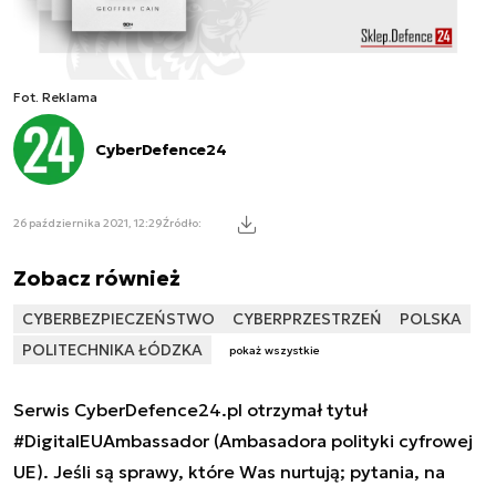
Fot. Reklama
CyberDefence24
26 października 2021, 12:29
Źródło:
Zobacz również
CYBERBEZPIECZEŃSTWO
CYBERPRZESTRZEŃ
POLSKA
POLITECHNIKA ŁÓDZKA
pokaż wszystkie
Serwis CyberDefence24.pl otrzymał tytuł
#DigitalEUAmbassador (Ambasadora polityki cyfrowej
UE). Jeśli są sprawy, które Was nurtują; pytania, na