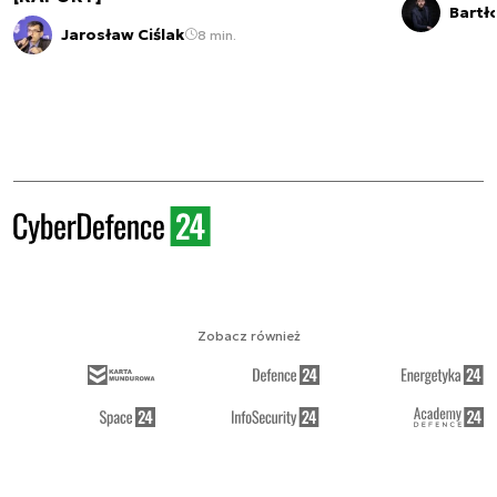
Bartł
Jarosław Ciślak
8 min.
Zobacz również