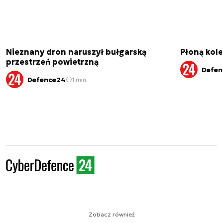
Nieznany dron naruszył bułgarską
Płoną kole
przestrzeń powietrzną
Defen
Defence24
1 min.
Zobacz również