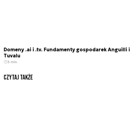
Domeny .ai i .tv. Fundamenty gospodarek Anguilli i
Tuvalu
3 min.
Czytaj także