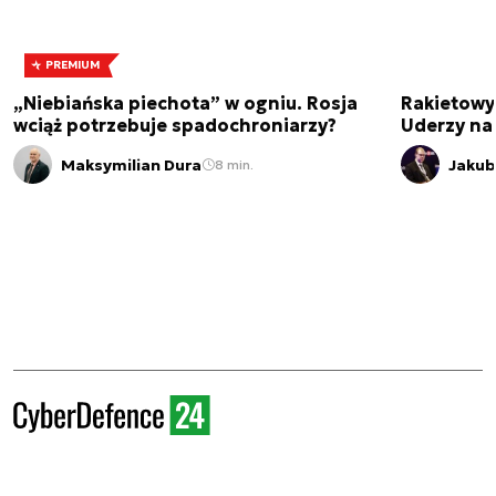
PREMIUM
„Niebiańska piechota” w ogniu. Rosja
Rakietowy
wciąż potrzebuje spadochroniarzy?
Uderzy na
Maksymilian Dura
Jakub
8 min.