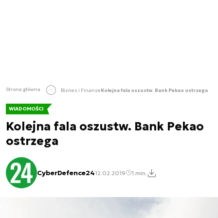
Strona główna
Biznes i Finanse
Kolejna fala oszustw. Bank Pekao ostrzega
WIADOMOŚCI
Kolejna fala oszustw. Bank Pekao
ostrzega
CyberDefence24
12.02.2019
1 min.