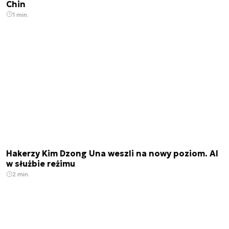
Chin
1 min.
Hakerzy Kim Dzong Una weszli na nowy poziom. AI
w służbie reżimu
2 min.