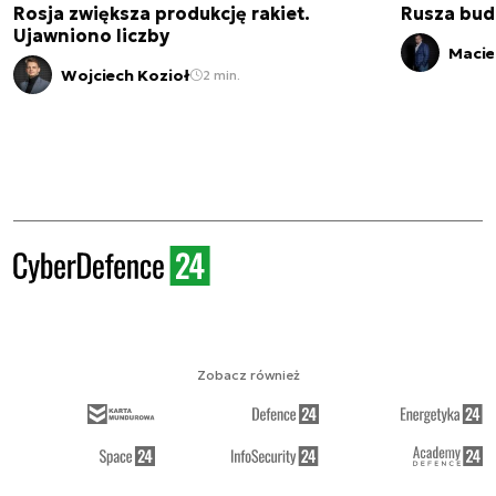
Rosja zwiększa produkcję rakiet.
Rusza bud
Ujawniono liczby
Macie
Wojciech Kozioł
2 min.
Zobacz również