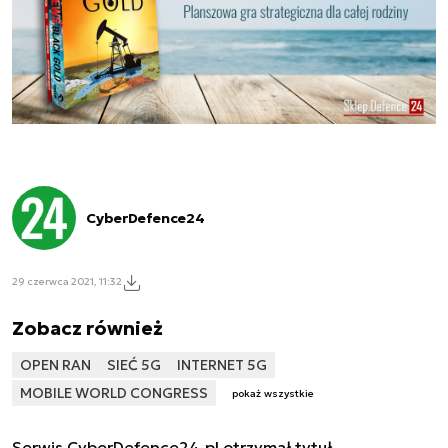
CyberDefence24
29 czerwca 2021, 11:32
Zobacz również
OPEN RAN
SIEĆ 5G
INTERNET 5G
MOBILE WORLD CONGRESS
pokaż wszystkie
Serwis CyberDefence24.pl otrzymał tytuł