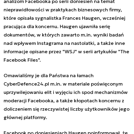
analizom Facebooka po serii doniesień na temat
nieprawidłowości w praktykach biznesowych firmy,
które opisała sygnalistka Frances Haugen, wcześniej
pracująca dla koncernu.
Haugen ujawniła
serię
dokumentów, w których zawarto m.in. wyniki badań
nad wpływem Instagrama na nastolatki, a także inne
informacje opisane przez "WSJ" w serii artykułów "The
Facebook Files".
Omawialiśmy je dla Państwa na łamach
CyberDefence24.pl
m.in. w
materiale poświęconym
uprzywilejowaniu elit
i wyjęciu ich spod mechanizmów
moderacji Facebooka, a także kłopotach koncernu z
doliczeniem się rzeczywistej liczby użytkowników
jego
głównej platformy.
Facebook po doniesieniach Haugen poinformował, że