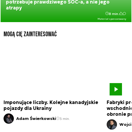
potrzebuje prawdziwego SOC-a, a nie jego
atrapy
8 min.
Materiał sponsorowany
Mogą Cię zainteresować
Imponujące liczby. Kolejne kanadyjskie
Fabryki pr
pojazdy dla Ukrainy
wschodnie
obronie p
Adam Świerkowski
3 min.
Wojci