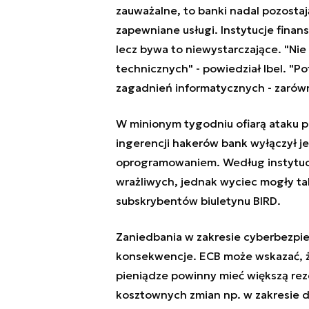
zauważalne, to banki nadal pozosta
zapewniane usługi. Instytucje fina
lecz bywa to niewystarczające. "Nie 
technicznych" - powiedział Ibel. "
zagadnień informatycznych - zarówno
W minionym tygodniu ofiarą ataku p
ingerencji hakerów bank wyłączył j
oprogramowaniem. Według instytucj
wrażliwych, jednak wyciec mogły tak
subskrybentów biuletynu BIRD.
Zaniedbania w zakresie cyberbezpi
konsekwencje. ECB może wskazać, ż
pieniądze powinny mieć większą rez
kosztownych zmian np. w zakresie 