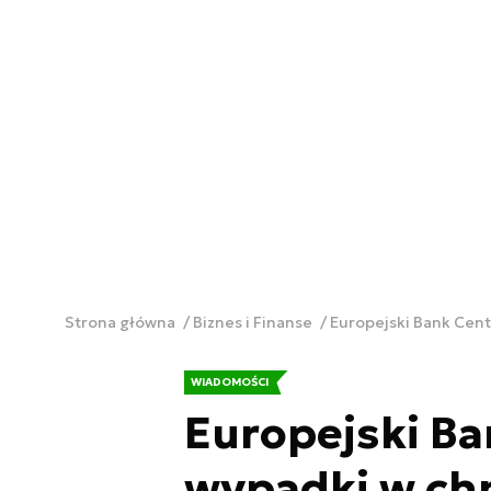
Strona główna
Biznes i Finanse
Europejski Bank Cent
WIADOMOŚCI
Europejski Ba
wypadki w ch