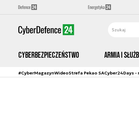
Cyberbezpieczeństwo
Armia i Służ
#CyberMagazyn
Wideo
Strefa Pekao SA
Cyber24Days - r