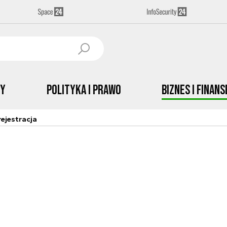
by
Polityka i prawo
Biznes i Finans
ejestracja