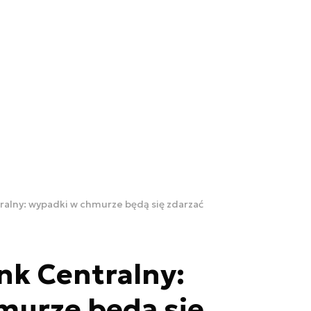
ralny: wypadki w chmurze będą się zdarzać
nk Centralny:
murze będą się