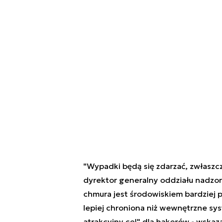
"Wypadki będą się zdarzać, zwłaszc
dyrektor generalny oddziału nadzorc
chmura jest środowiskiem bardziej p
lepiej chroniona niż wewnętrzne sy
atrakcyjny cel" dla hakerów - wskaza