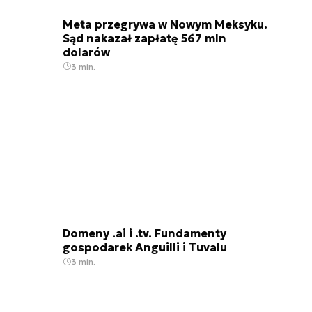
Meta przegrywa w Nowym Meksyku.
Sąd nakazał zapłatę 567 mln
dolarów
3 min.
Domeny .ai i .tv. Fundamenty
gospodarek Anguilli i Tuvalu
3 min.