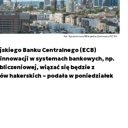
Fot. Epizentrum/Wikipedia Commons/CC 3.0
jskiego Banku Centralnego (ECB)
 innowacji w systemach bankowych, np.
iczeniowej, wiązać się będzie z
ów hakerskich – podała w poniedziałek