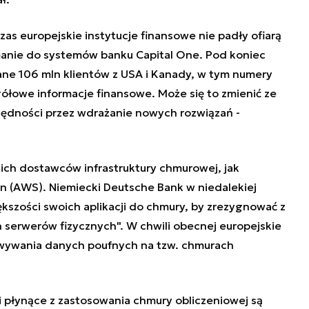
s europejskie instytucje finansowe nie padły ofiarą
manie do systemów banku Capital One. Pod koniec
dane 106 mln klientów z USA i Kanady, w tym numery
ółowe informacje finansowe. Może się to zmienić ze
zędności przez wdrażanie nowych rozwiązań -
akich dostawców infrastruktury chmurowej, jak
n (AWS). Niemiecki Deutsche Bank w niedalekiej
iększości swoich aplikacji do chmury, by zrezygnować z
 serwerów fizycznych". W chwili obecnej europejskie
howywania danych poufnych na tzw. chmurach
i płynące z zastosowania chmury obliczeniowej są