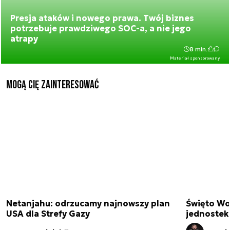
Presja ataków i nowego prawa. Twój biznes
potrzebuje prawdziwego SOC-a, a nie jego
atrapy
8 min.
Materiał sponsorowany
Mogą Cię zainteresować
Netanjahu: odrzucamy najnowszy plan
Święto Wo
USA dla Strefy Gazy
jednostek