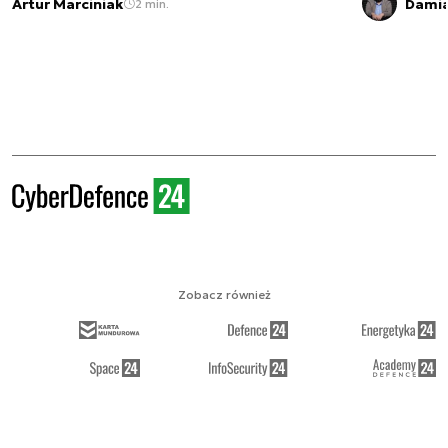
Artur Marciniak
Damia
2 min.
Zobacz również