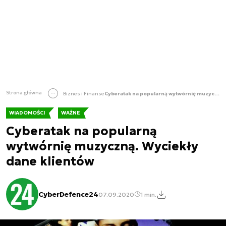
Strona główna
Biznes i Finanse
Cyberatak na popularną wytwórnię muzyczną. Wyciekły dane klientów
WIADOMOŚCI
WAŻNE
Cyberatak na popularną
wytwórnię muzyczną. Wyciekły
dane klientów
CyberDefence24
07.09.2020
1 min.