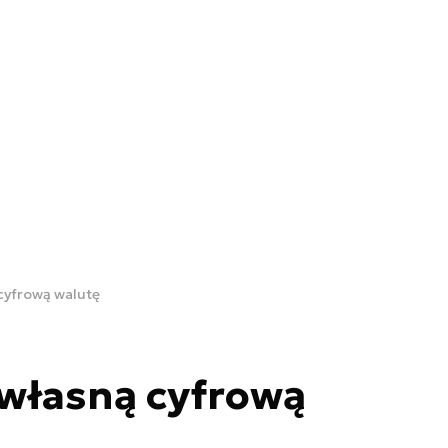
cyfrową walutę
 własną cyfrową