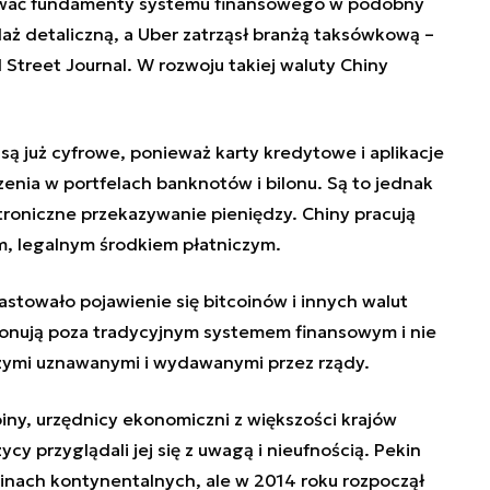
ować fundamenty systemu finansowego w podobny
aż detaliczną, a Uber zatrząsł branżą taksówkową –
 Street Journal. W rozwoju takiej waluty Chiny
ą już cyfrowe, ponieważ karty kredytowe i aplikacje
zenia w portfelach banknotów i bilonu. Są to jednak
troniczne przekazywanie pieniędzy. Chiny pracują
m, legalnym środkiem płatniczym.
astowało pojawienie się bitcoinów i innych walut
jonują poza tradycyjnym systemem finansowym i nie
zymi uznawanymi i wydawanymi przez rządy.
ny, urzędnicy ekonomiczni z większości krajów
cy przyglądali jej się z uwagą i nieufnością. Pekin
inach kontynentalnych, ale w 2014 roku rozpoczął