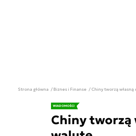
Strona główna
Biznes i Finanse
Chiny tworzą własną 
WIADOMOŚCI
Chiny tworzą
walutę