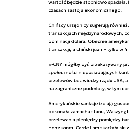
wartość będzie stopniowo spadała, 
czasach zastoju ekonomicznego.
Chińscy urzędnicy sugerują również
transakcjach międzynarodowych, co 
dominacji dolara. Obecnie amerykań
transakcji, a chiński juan – tylko w 4
E-CNY mógłby być przekazywany prz
społeczności nieposiadających kon
przelewów bez wiedzy rządu USA, a 
na zagraniczne podmioty, w tym coraz
Amerykańskie sankcje izolują gospod
dokonała zamachu stanu, Waszyngt
przelewania pieniędzy pomiędzy ban
Hongkongu Carrie Lam skarżyła się w