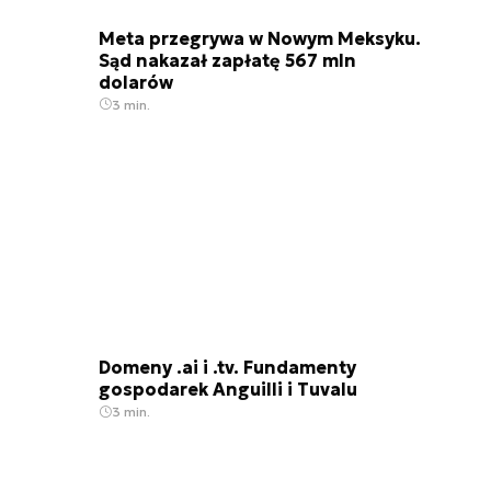
Meta przegrywa w Nowym Meksyku.
Sąd nakazał zapłatę 567 mln
dolarów
3 min.
Domeny .ai i .tv. Fundamenty
gospodarek Anguilli i Tuvalu
3 min.