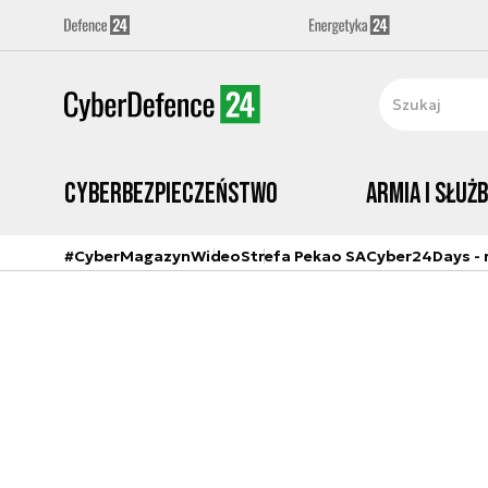
Cyberbezpieczeństwo
Armia i Służ
#CyberMagazyn
Wideo
Strefa Pekao SA
Cyber24Days - r