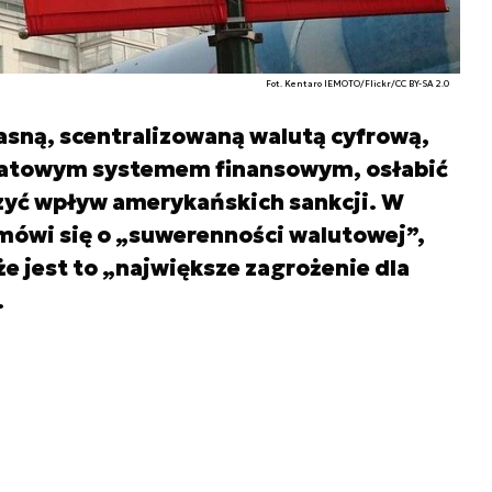
Fot. Kentaro IEMOTO/Flickr/CC BY-SA 2.0
asną, scentralizowaną walutą cyfrową,
iatowym systemem finansowym, osłabić
czyć wpływ amerykańskich sankcji. W
mówi się o „suwerenności walutowej”,
 że jest to „największe zagrożenie dla
.