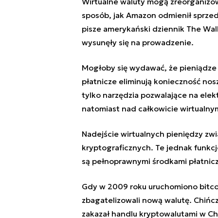
Wirtualne waluty mogą zreorganiz
sposób, jak Amazon odmienił sprzed
pisze amerykański dziennik The Wall
wysunęły się na prowadzenie.
Mogłoby się wydawać, że pieniądze s
płatnicze eliminują konieczność nos
tylko narzędzia pozwalające na elek
natomiast nad całkowicie wirtualny
Nadejście wirtualnych pieniędzy zwi
kryptograficznych. Te jednak funkc
są pełnoprawnymi środkami płatnic
Gdy w 2009 roku uruchomiono bitcoi
zbagatelizowali nową walutę. Chińczy
zakazał handlu kryptowalutami w Ch