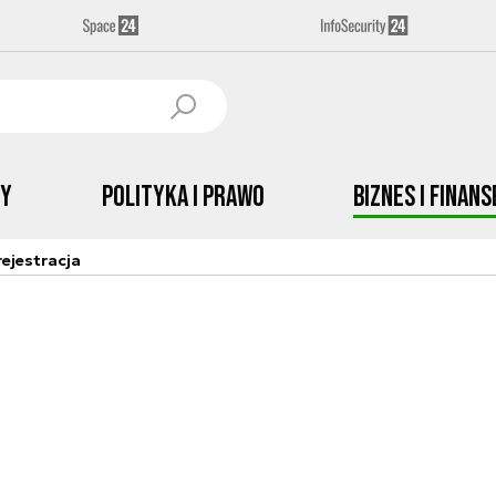
by
Polityka i prawo
Biznes i Finans
ejestracja