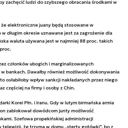
by zachęcić ludzi do szybszego obracania środkami w
, że elektroniczne juany będą stosowane w
w długim okresie uznawane jest za zagrożenie dla
ska waluta używana jest w najmniej 88 proc. takich
 proc.
ez członków ubogich i marginalizowanych
t w bankach. Dawałby również możliwość dokonywania
to osłabiłoby wpływ sankcji nakładanych przez niego
 częściej na firmy i osoby z Chin.
arki Korei Płn. i Iranu. Gdy w lutym birmańska armia
on zablokował dowódcom junty możliwość
kami. Szefowa propekińskiej administracji
 telewizji, że trzyma w domu „sterty gotówki”, bo z