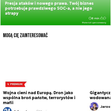
Presja ataków i nowego prawa. Twój biznes
potrzebuje prawdziwego SOC-a, a nie jego
atrapy
8 min.
Materiał sponsorowany
Mogą Cię zainteresować
PREMIUM
Wojna cieni nad Europą. Dron jako
Gigantycz
wspólna broń państw, terrorystów i
wodowana 
mafii
Jaros