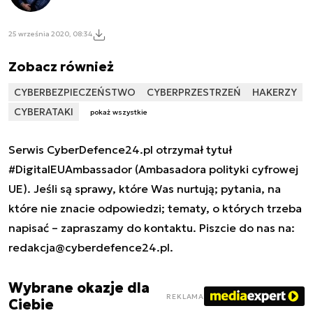
25 września 2020, 08:34
Zobacz również
CYBERBEZPIECZEŃSTWO
CYBERPRZESTRZEŃ
HAKERZY
CYBERATAKI
pokaż wszystkie
Serwis CyberDefence24.pl otrzymał tytuł
#DigitalEUAmbassador (Ambasadora polityki cyfrowej
UE). Jeśli są sprawy, które Was nurtują; pytania, na
które nie znacie odpowiedzi; tematy, o których trzeba
napisać – zapraszamy do kontaktu. Piszcie do nas na:
redakcja@cyberdefence24.pl
.
Wybrane okazje dla
REKLAMA
Ciebie