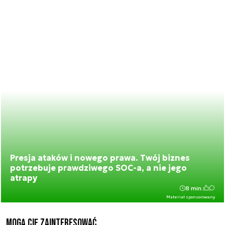
Presja ataków i nowego prawa. Twój biznes
potrzebuje prawdziwego SOC-a, a nie jego
atrapy
8 min.
Materiał sponsorowany
Mogą Cię zainteresować