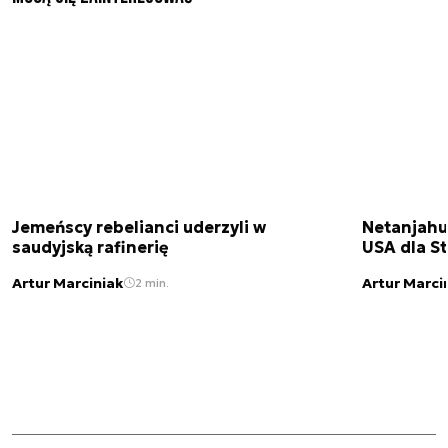
Jemeńscy rebelianci uderzyli w
Netanjahu
saudyjską rafinerię
USA dla St
Artur Marciniak
Artur Marci
2 min.