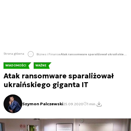
Strona główna
Biznes i Finanse
Atak ransomware sparaliżował ukraińskiego giganta IT
WIADOMOŚCI
WAŻNE
Atak ransomware sparaliżował
ukraińskiego giganta IT
Szymon Palczewski
25.09.2020
1 min.