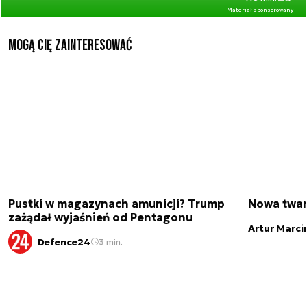
Materiał sponsorowany
Mogą Cię zainteresować
Pustki w magazynach amunicji? Trump
Nowa twar
zażądał wyjaśnień od Pentagonu
Artur Marci
Defence24
3 min.