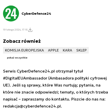
CyberDefence24
19 lutego 2024, 17:15
Zobacz również
KOMISJA EUROPEJSKA
APPLE
KARA
SKLEP
pokaż wszystkie
Serwis CyberDefence24.pl otrzymał tytuł
#DigitalEUAmbassador (Ambasadora polityki cyfrowej
UE). Jeśli są sprawy, które Was nurtują; pytania, na
które nie znacie odpowiedzi; tematy, o których trzeba
napisać – zapraszamy do kontaktu. Piszcie do nas na:
redakcja@cyberdefence24.pl
.