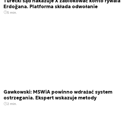
Turecki sąd nakazuje X zablokować konto rywala
Erdoğana. Platforma składa odwołanie
5 min.
Gawkowski: MSWiA powinno wdrażać system
ostrzegania. Ekspert wskazuje metody
2 min.