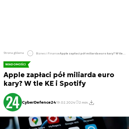
Strona główna
Biznes i Finanse
Apple zapłaci pół miliarda euro kary? W tle KE i Spotify
WIADOMOŚCI
Apple zapłaci pół miliarda euro
kary? W tle KE i Spotify
CyberDefence24
19.02.2024
2 min.