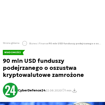
Strona główna
Biznes i Finanse
90 mln USD funduszy podejrzanego o oszustwa kryptowalutowe zamrożone
WIADOMOŚCI
90 mln USD funduszy
podejrzanego o oszustwa
kryptowalutowe zamrożone
CyberDefence24
22.06.2020
1 min.