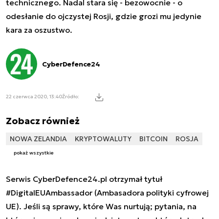
technicznego. Nadal stara się - bezowocnie - o
odesłanie do ojczystej Rosji, gdzie grozi mu jedynie
kara za oszustwo.
CyberDefence24
22 czerwca 2020, 13:40
Źródło:
Zobacz również
NOWA ZELANDIA
KRYPTOWALUTY
BITCOIN
ROSJA
pokaż wszystkie
Serwis CyberDefence24.pl otrzymał tytuł
#DigitalEUAmbassador (Ambasadora polityki cyfrowej
UE). Jeśli są sprawy, które Was nurtują; pytania, na