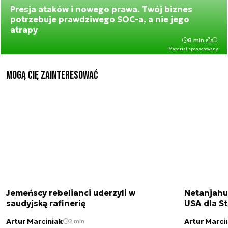
Presja ataków i nowego prawa. Twój biznes
potrzebuje prawdziwego SOC-a, a nie jego
atrapy
8 min.
Materiał sponsorowany
Mogą Cię zainteresować
Jemeńscy rebelianci uderzyli w
Netanjahu
saudyjską rafinerię
USA dla St
Artur Marciniak
Artur Marci
2 min.