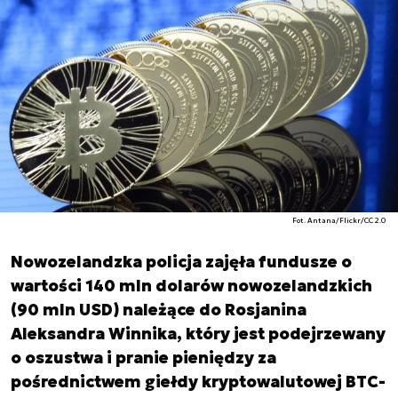
Fot. Antana/Flickr/CC 2.0
Nowozelandzka policja zajęła fundusze o
wartości 140 mln dolarów nowozelandzkich
(90 mln USD) należące do Rosjanina
Aleksandra Winnika, który jest podejrzewany
o oszustwa i pranie pieniędzy za
pośrednictwem giełdy kryptowalutowej BTC-