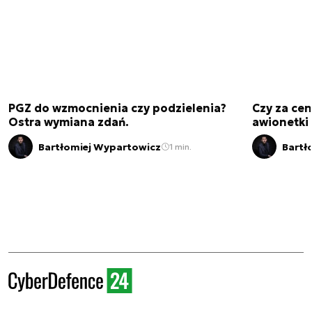
PGZ do wzmocnienia czy podzielenia?
Czy za cen
Ostra wymiana zdań.
awionetki 
Bartłomiej Wypartowicz
Bartł
1 min.