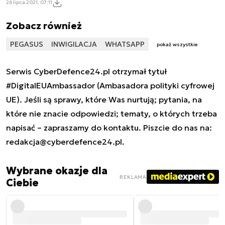
26 lipca 2021, 07:11
Zobacz również
PEGASUS
INWIGILACJA
WHATSAPP
pokaż wszystkie
Serwis CyberDefence24.pl otrzymał tytuł
#DigitalEUAmbassador (Ambasadora polityki cyfrowej
UE). Jeśli są sprawy, które Was nurtują; pytania, na
które nie znacie odpowiedzi; tematy, o których trzeba
napisać – zapraszamy do kontaktu. Piszcie do nas na:
redakcja@cyberdefence24.pl
.
Wybrane okazje dla
REKLAMA
Ciebie