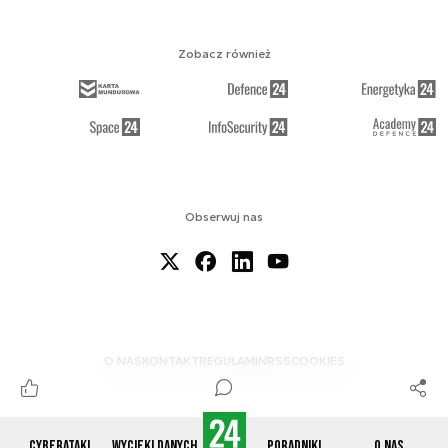
Zobacz również
Obserwuj nas
O NAS
KONTAKT
REGULAMIN
RSS
COOKIES
Cyberataki
Wycieki danych
Poradniki
O nas