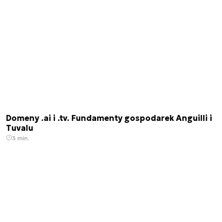
Domeny .ai i .tv. Fundamenty gospodarek Anguilli i
Tuvalu
3 min.