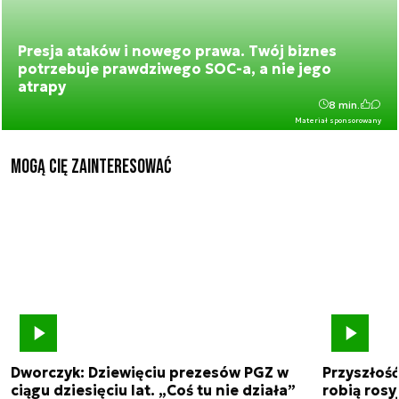
Presja ataków i nowego prawa. Twój biznes
potrzebuje prawdziwego SOC-a, a nie jego
atrapy
8 min.
Materiał sponsorowany
Mogą Cię zainteresować
Dworczyk: Dziewięciu prezesów PGZ w
Przyszłoś
ciągu dziesięciu lat. „Coś tu nie działa”
robią rosyj