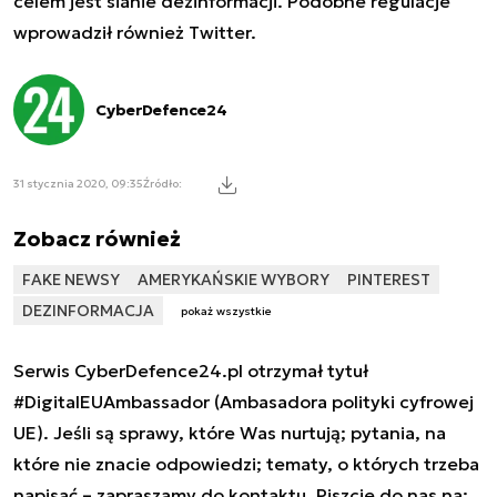
celem jest sianie dezinformacji. Podobne regulacje
wprowadził również Twitter.
CyberDefence24
31 stycznia 2020, 09:35
Źródło:
Zobacz również
FAKE NEWSY
AMERYKAŃSKIE WYBORY
PINTEREST
DEZINFORMACJA
pokaż wszystkie
Serwis CyberDefence24.pl otrzymał tytuł
#DigitalEUAmbassador (Ambasadora polityki cyfrowej
UE). Jeśli są sprawy, które Was nurtują; pytania, na
które nie znacie odpowiedzi; tematy, o których trzeba
napisać – zapraszamy do kontaktu. Piszcie do nas na: