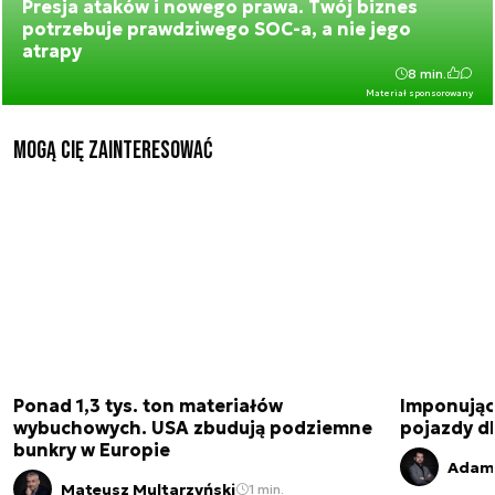
Presja ataków i nowego prawa. Twój biznes
potrzebuje prawdziwego SOC-a, a nie jego
atrapy
8 min.
Materiał sponsorowany
Mogą Cię zainteresować
Ponad 1,3 tys. ton materiałów
Imponujące
wybuchowych. USA zbudują podziemne
pojazdy dl
bunkry w Europie
Adam 
Mateusz Multarzyński
1 min.