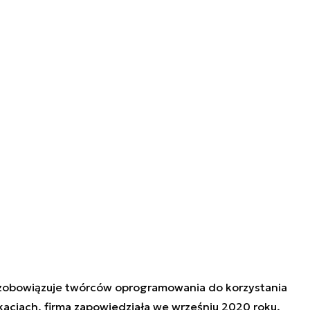
zobowiązuje twórców oprogramowania do korzystania
kacjach, firma zapowiedziała we wrześniu 2020 roku.