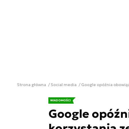
Strona główna
Social media
Google opóźnia obowiąze
WIADOMOŚCI
Google opóźn
korzystania z