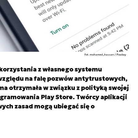
Fot. mohamed_hassan / Pixabay
korzystania z własnego systemu
 względu na falę pozwów antytrustowych,
rma otrzymała w związku z polityką swojej
gramowania Play Store. Twórcy aplikacji
wych zasad mogą ubiegać się o