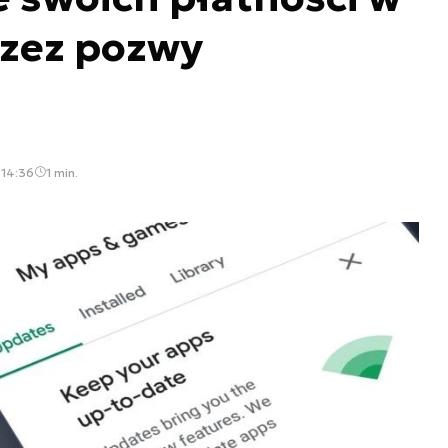
rzez pozwy
 14:36
1 min.