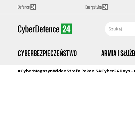
Cyberbezpieczeństwo
Armia i Służ
#CyberMagazyn
Wideo
Strefa Pekao SA
Cyber24Days - r