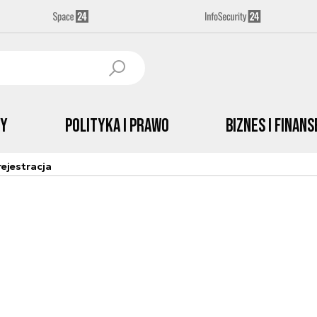
by
Polityka i prawo
Biznes i Finans
ejestracja