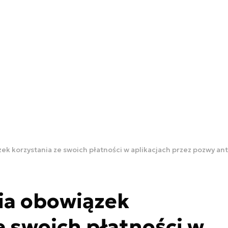
k korzystania ze swoich płatności w aplikacjach przez pozwy an
ia obowiązek
e swoich płatności w