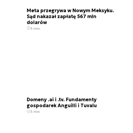
Meta przegrywa w Nowym Meksyku.
Sąd nakazał zapłatę 567 mln
dolarów
3 min.
Domeny .ai i .tv. Fundamenty
gospodarek Anguilli i Tuvalu
3 min.