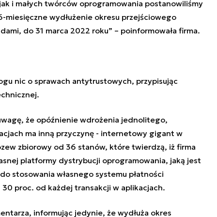
jak i małych twórców oprogramowania postanowiliśmy
 6-miesięczne wydłużenie okresu przejściowego
ami, do 31 marca 2022 roku” – poinformowała firma.
logu
nic o sprawach antytrustowych, przypisując
echnicznej.
uwagę, że opóźnienie wdrożenia jednolitego,
acjach ma inną przyczynę - internetowy gigant
w
ozew zbiorowy od 36 stanów,
które twierdzą, iż firma
snej platformy dystrybucji oprogramowania, jaką jest
e do stosowania własnego systemu płatności
30 proc. od każdej transakcji w aplikacjach.
entarza, informując jedynie, że wydłuża okres