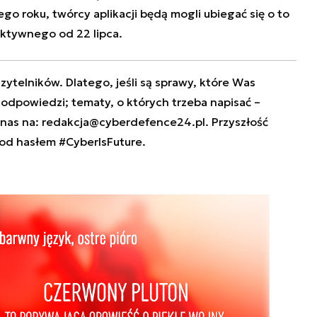
go roku, twórcy aplikacji będą mogli ubiegać się o to
ktywnego od 22 lipca.
zytelników. Dlatego, jeśli są sprawy, które Was
e odpowiedzi; tematy, o których trzeba napisać –
 nas na:
redakcja@cyberdefence24.pl
. Przyszłość
od hasłem #CyberIsFuture.