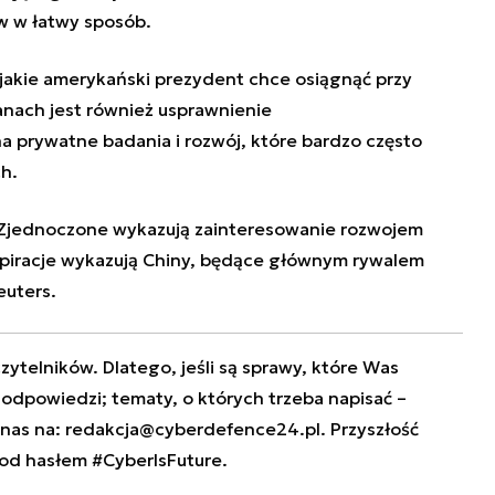
w w łatwy sposób.
 jakie amerykański prezydent chce osiągnąć przy
anach jest również usprawnienie
a prywatne badania i rozwój, które bardzo często
h.
y Zjednoczone wykazują zainteresowanie rozwojem
piracje wykazują
Chiny, będące głównym rywalem
euters.
zytelników. Dlatego, jeśli są sprawy, które Was
e odpowiedzi; tematy, o których trzeba napisać –
 nas na:
redakcja@cyberdefence24.pl
. Przyszłość
od hasłem #CyberIsFuture.