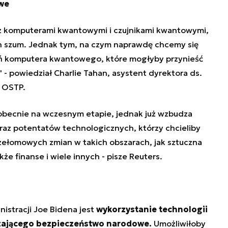
we
z
komputerami kwantowymi
i czujnikami kwantowymi,
en szum. Jednak tym, na czym naprawdę chcemy się
wań komputera kwantowego, które mogłyby przynieść
- powiedział Charlie Tahan, asystent dyrektora ds.
 OSTP.
obecnie na wczesnym etapie, jednak już wzbudza
az potentatów technologicznych, którzy chcieliby
zełomowych zmian w takich obszarach, jak sztuczna
kże finanse i wiele innych - pisze Reuters.
nistracji
Joe Bidena
jest
wykorzystanie technologii
zającego bezpieczeństwo narodowe.
Umożliwiłoby