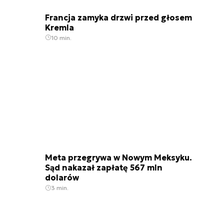
Francja zamyka drzwi przed głosem
Kremla
10 min.
Meta przegrywa w Nowym Meksyku.
Sąd nakazał zapłatę 567 mln
dolarów
3 min.