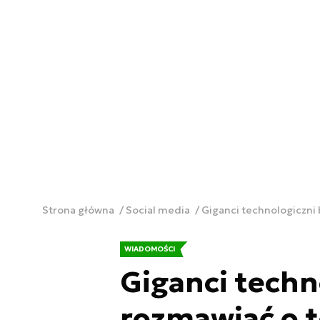
Strona główna
Social media
Giganci technologiczni
WIADOMOŚCI
Giganci techn
rozmawiać o t