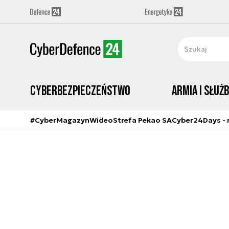
Cyberbezpieczeństwo
Armia i Służ
#CyberMagazyn
Wideo
Strefa Pekao SA
Cyber24Days - r