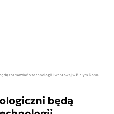
 będą rozmawiać o technologii kwantowej w Białym Domu
ologiczni będą
echnologii