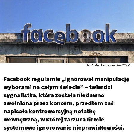
Fot. Andrei Lacatusu/dri.es/CC 4.0
Facebook regularnie „ignorował manipulację
wyborami na całym świecie” – twierdzi
sygnalistka, która została niedawno
zwolniona przez koncern, przedtem zaś
napisała kontrowersyjną notatkę
wewnętrzną, w której zarzuca firmie
systemowe ignorowanie nieprawidłowości.