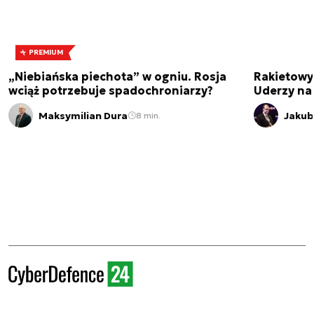
PREMIUM
„Niebiańska piechota” w ogniu. Rosja
Rakietowy
wciąż potrzebuje spadochroniarzy?
Uderzy na
Maksymilian Dura
Jakub
8 min.