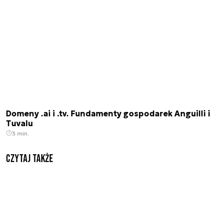
Domeny .ai i .tv. Fundamenty gospodarek Anguilli i
Tuvalu
3 min.
Czytaj także