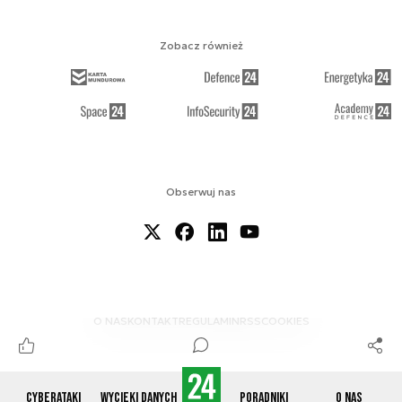
Zobacz również
Obserwuj nas
O NAS
KONTAKT
REGULAMIN
RSS
COOKIES
Cyberataki
Wycieki danych
Poradniki
O nas