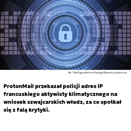
fot. TheDigitalArtistPixabay/Domena publiczna
ProtonMail przekazał policji adres IP
francuskiego aktywisty klimatycznego na
wniosek szwajcarskich władz, za co spotkał
się z falą krytyki.