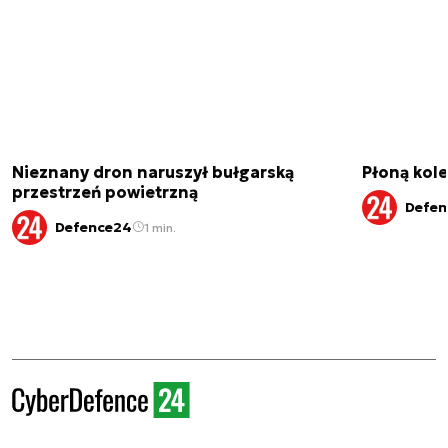
Nieznany dron naruszył bułgarską
Płoną kole
przestrzeń powietrzną
Defen
Defence24
1 min.