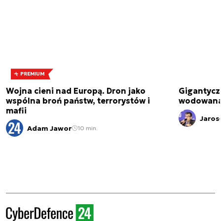
PREMIUM
Wojna cieni nad Europą. Dron jako
Gigantycz
wspólna broń państw, terrorystów i
wodowana 
mafii
Jaros
Adam Jawor
10 min.