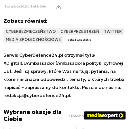
18 września 2020, 13:45
Źródło:
Zobacz również
CYBERBEZPIECZEŃSTWO
CYBERPRZESTRZEŃ
TWITTER
MEDIA SPOŁECZNOŚCIOWE
pokaż wszystkie
Serwis CyberDefence24.pl otrzymał tytuł
#DigitalEUAmbassador (Ambasadora polityki cyfrowej
UE). Jeśli są sprawy, które Was nurtują; pytania, na
które nie znacie odpowiedzi; tematy, o których trzeba
napisać – zapraszamy do kontaktu. Piszcie do nas na:
redakcja@cyberdefence24.pl
.
Wybrane okazje dla
REKLAMA
Ciebie