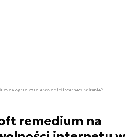
um na ograniczanie wolności internetu w Iranie?
hoft remedium na
wolności internetu w