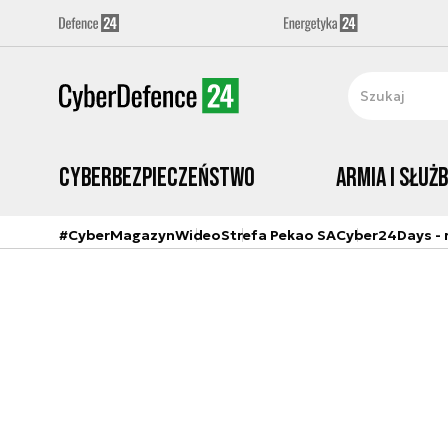
Cyberbezpieczeństwo
Armia i Służ
#CyberMagazyn
Wideo
Strefa Pekao SA
Cyber24Days - r