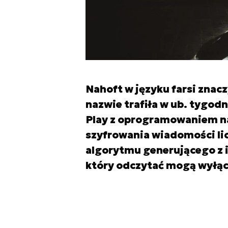
Nahoft w języku farsi znacz
nazwie trafiła w ub. tygodn
Play z oprogramowaniem na
szyfrowania wiadomości lic
algorytmu generującego z i
który odczytać mogą wyłącz