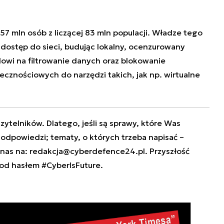
57 mln osób z liczącej 83 mln populacji. Władze tego
ą dostęp do sieci, budując lokalny, ocenzurowany
owi na filtrowanie danych oraz blokowanie
cznościowych do narzędzi takich, jak np. wirtualne
zytelników. Dlatego, jeśli są sprawy, które Was
e odpowiedzi; tematy, o których trzeba napisać –
 nas na:
redakcja@cyberdefence24.pl
. Przyszłość
od hasłem #CyberIsFuture.