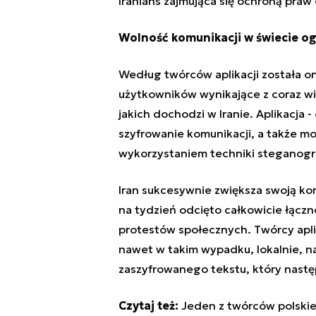
Iranians zajmująca się ochroną praw
Wolność komunikacji w świecie o
Według twórców aplikacji została o
użytkowników wynikające z coraz wi
jakich dochodzi w Iranie. Aplikacja
szyfrowanie komunikacji, a także mo
wykorzystaniem techniki steganogra
Iran sukcesywnie zwiększa swoją kon
na tydzień
odcięto całkowicie łączn
protestów społecznych
. Twórcy apl
nawet w takim wypadku, lokalnie, n
zaszyfrowanego tekstu, który następ
Czytaj też:
Jeden z twórców polskie