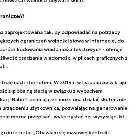
 człowieka i wolności obywatelskich.
graniczeń?
na zaprojektowana tak, by odpowiadać na potrzeby
ększych ograniczeń wolności słowa w internecie, do
 - oprócz kodowania wiadomości tekstowych - oferuje
żliwość osadzania wiadomości w plikach graficznych z
fii.
trolę nad internetem. W 2019 r. w listopadzie w kraju
ość z globalną siecią w związku z wybuchem
ikacji Nahoft obiecują, że może ona działać skutecznie
a urządzeniu użytkownika, pozwalając na generowanie
nie można przepisać i wykorzystać np. wysyłając list.
go internetu: „Obawiam się masowej kontroli i