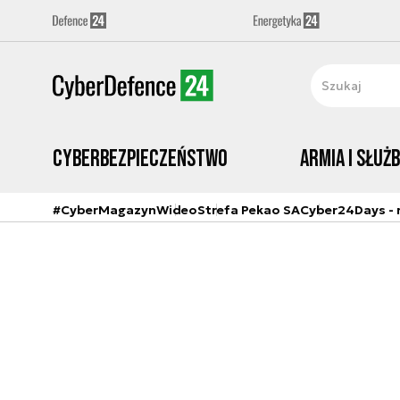
Cyberbezpieczeństwo
Armia i Służ
#CyberMagazyn
Wideo
Strefa Pekao SA
Cyber24Days - r