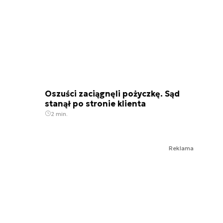
Oszuści zaciągnęli pożyczkę. Sąd
stanął po stronie klienta
2 min.
Reklama