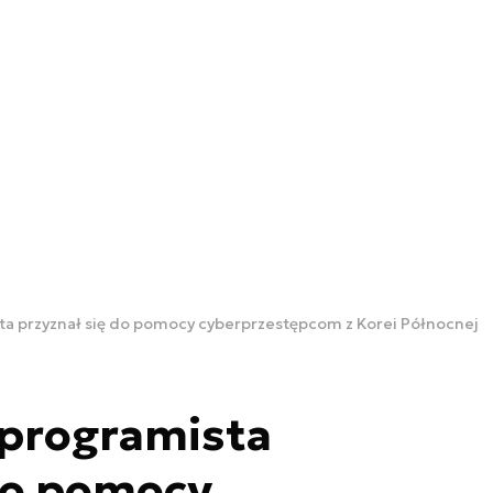
a przyznał się do pomocy cyberprzestępcom z Korei Północnej
programista
do pomocy