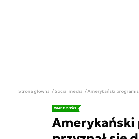
Strona główna
Social media
Amerykański programist
WIADOMOŚCI
Amerykański 
przyznał się 