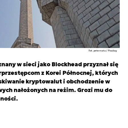
Fot. peternata / Pixabay
any w sieci jako Blockhead przyznał się
rprzestępcom z Korei Północnej, których
skiwanie kryptowalut i obchodzenie w
wych nałożonych na reżim. Grozi mu do
lności.