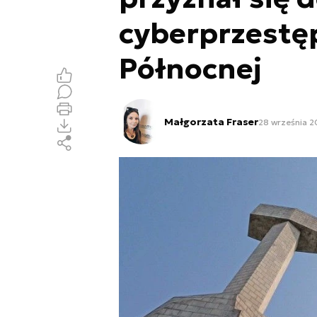
cyberprzestę
Północnej
Małgorzata Fraser
28 września 20