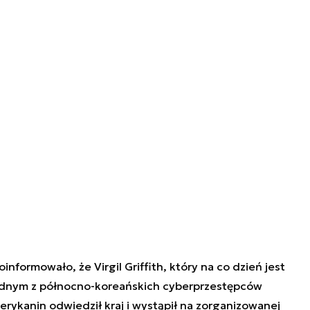
nformowało, że Virgil Griffith, który na co dzień jest
ednym z północno-koreańskich cyberprzestępców
rykanin odwiedził kraj i wystąpił na zorganizowanej