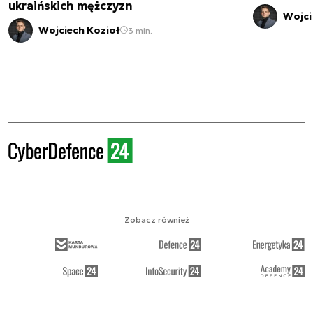
ukraińskich mężczyzn
Wojci
Wojciech Kozioł
3 min.
Zobacz również