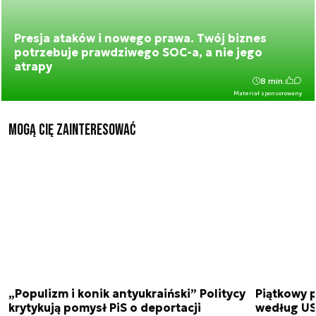
Presja ataków i nowego prawa. Twój biznes
potrzebuje prawdziwego SOC-a, a nie jego
atrapy
8 min.
Materiał sponsorowany
Mogą Cię zainteresować
„Populizm i konik antyukraiński” Politycy
Piątkowy 
krytykują pomysł PiS o deportacji
według USA