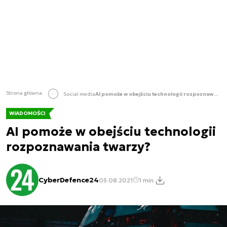
Strona główna
Social media
AI pomoże w obejściu technologii rozpoznawania twarzy?
WIADOMOŚCI
AI pomoże w obejściu technologii
rozpoznawania twarzy?
CyberDefence24
05.08.2021
1 min.