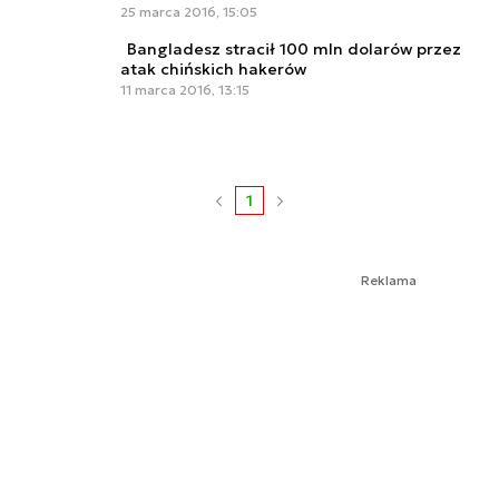
25 marca 2016, 15:05
Bangladesz stracił 100 mln dolarów przez
atak chińskich hakerów
11 marca 2016, 13:15
1
Reklama