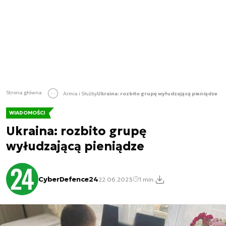
Strona główna
Armia i Służby
Ukraina: rozbito grupę wyłudzającą pieniądze
WIADOMOŚCI
Ukraina: rozbito grupę
wyłudzającą pieniądze
CyberDefence24
22.06.2023
1 min.