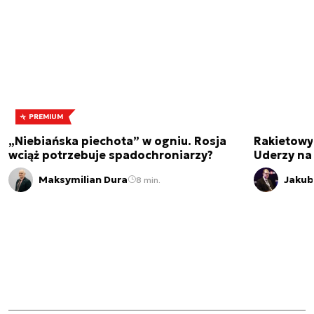
PREMIUM
„Niebiańska piechota” w ogniu. Rosja
Rakietowy
wciąż potrzebuje spadochroniarzy?
Uderzy na
Maksymilian Dura
Jakub
8 min.