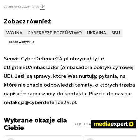
22 czerwca 2023, 14:05
Zobacz również
WOJNA
CYBERBEZPIECZEŃSTWO
UKRAINA
SBU
pokaż wszystkie
Serwis CyberDefence24.pl otrzymał tytuł
#DigitalEUAmbassador (Ambasadora polityki cyfrowej
UE). Jeśli są sprawy, które Was nurtują; pytania, na
które nie znacie odpowiedzi; tematy, o których trzeba
napisać – zapraszamy do kontaktu. Piszcie do nas na:
redakcja@cyberdefence24.pl
.
Wybrane okazje dla
REKLAMA
Ciebie