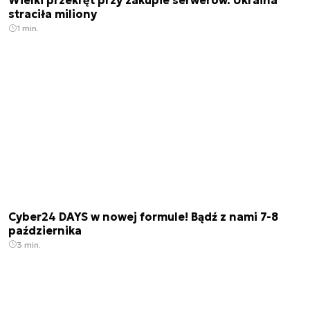
Wielki przekręt przy zakupie serwerów. Ukraina
straciła miliony
1 min.
Cyber24 DAYS w nowej formule! Bądź z nami 7-8
października
3 min.