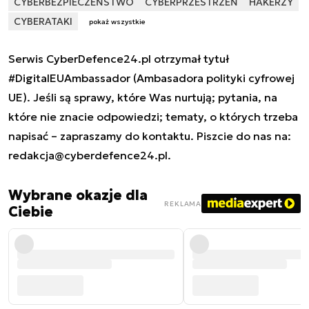
CYBERBEZPIECZEŃSTWO
CYBERPRZESTRZEŃ
HAKERZY
CYBERATAKI
pokaż wszystkie
Serwis CyberDefence24.pl otrzymał tytuł
#DigitalEUAmbassador (Ambasadora polityki cyfrowej
UE). Jeśli są sprawy, które Was nurtują; pytania, na
które nie znacie odpowiedzi; tematy, o których trzeba
napisać – zapraszamy do kontaktu. Piszcie do nas na:
redakcja@cyberdefence24.pl
.
Wybrane okazje dla
REKLAMA
Ciebie