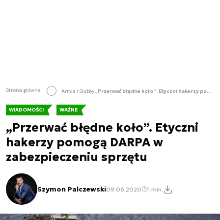
Strona główna
Armia i Służby
„Przerwać błędne koło”. Etyczni hakerzy pomogą DARPA w zabezpieczeniu sprzętu
WIADOMOŚCI
WAŻNE
„Przerwać błędne koło”. Etyczni
hakerzy pomogą DARPA w
zabezpieczeniu sprzętu
Szymon Palczewski
09.06.2020
1 min.