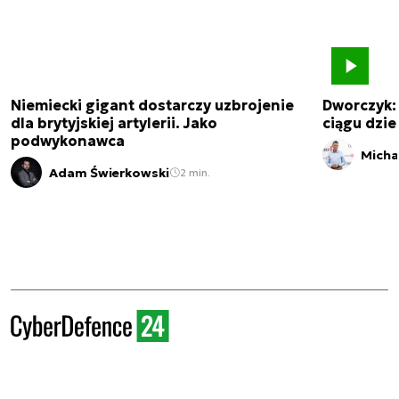
Niemiecki gigant dostarczy uzbrojenie
Dworczyk:
dla brytyjskiej artylerii. Jako
ciągu dzies
podwykonawca
Micha
Adam Świerkowski
2 min.