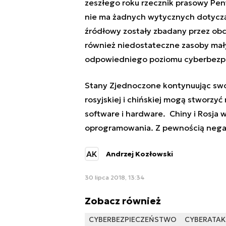
zeszłego roku rzecznik prasowy Pe
nie ma żadnych wytycznych dotycz
źródłowy zostały zbadany przez ob
również niedostateczne zasoby mały
odpowiedniego poziomu cyberbezp
Stany Zjednoczone kontynuując swoj
rosyjskiej i chińskiej mogą stworz
software i hardware. Chiny i Rosj
oprogramowania. Z pewnością negat
AK
Andrzej Kozłowski
30 lipca 2018, 13:34
Zobacz również
CYBERBEZPIECZEŃSTWO
CYBERATAK