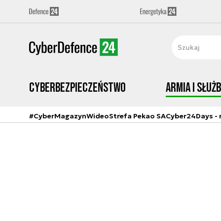
Cyberbezpieczeństwo
Armia i Służ
#CyberMagazyn
Wideo
Strefa Pekao SA
Cyber24Days - r