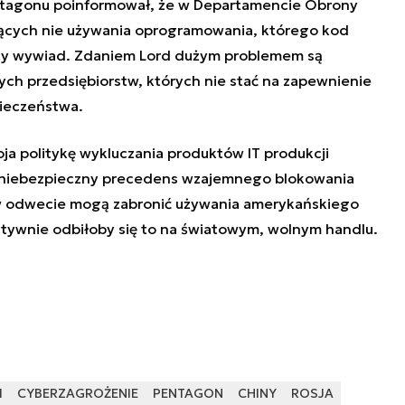
ntagonu poinformował, że w Departamencie Obrony
ących nie używania oprogramowania, którego kod
cy wywiad. Zdaniem Lord dużym problemem są
ch przedsiębiorstw, których nie stać na zapewnienie
ieczeństwa.
a politykę wykluczania produktów IT produkcji
yć niebezpieczny precedens wzajemnego blokowania
a w odwecie mogą zabronić używania amerykańskiego
ywnie odbiłoby się to na światowym, wolnym handlu.
I
CYBERZAGROŻENIE
PENTAGON
CHINY
ROSJA