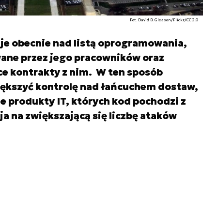
Fot. David B. Gleason/Flickr/CC 2.0
e obecnie nad listą oprogramowania,
wane przez jego pracowników oraz
ce kontrakty z nim. W ten sposób
ększyć kontrolę nad łańcuchem dostaw,
e produkty IT, których kod pochodzi z
cja na zwiększającą się liczbę ataków