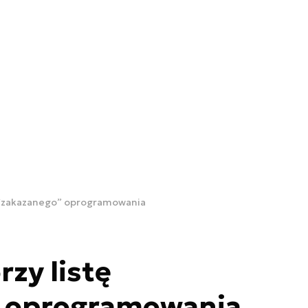
ę “zakazanego” oprogramowania
zy listę
 oprogramowania