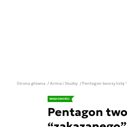
Strona główna
Armia i Służby
Pentagon tworzy list
WIADOMOŚCI
Pentagon twor
“zakazanego”