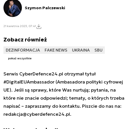
Szymon Palczewski
21 kwietnia 2023, 07:41
Zobacz również
DEZINFORMACJA
FAKE NEWS
UKRAINA
SBU
pokaż wszystkie
Serwis CyberDefence24.pl otrzymał tytuł
#DigitalEUAmbassador (Ambasadora polityki cyfrowej
UE). Jeśli są sprawy, które Was nurtują; pytania, na
które nie znacie odpowiedzi; tematy, o których trzeba
napisać – zapraszamy do kontaktu. Piszcie do nas na:
redakcja@cyberdefence24.pl
.