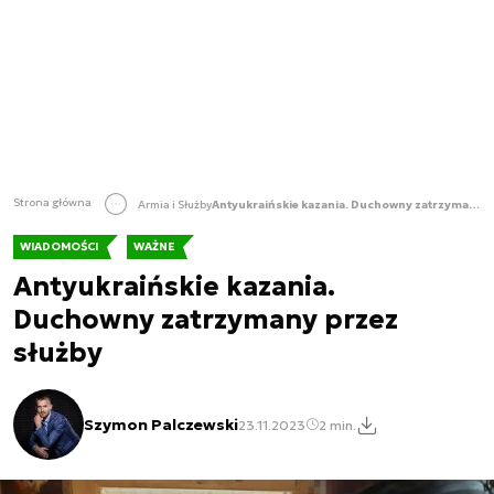
Strona główna
Armia i Służby
Antyukraińskie kazania. Duchowny zatrzymany przez służby
WIADOMOŚCI
WAŻNE
Antyukraińskie kazania.
Duchowny zatrzymany przez
służby
Szymon Palczewski
23.11.2023
2 min.