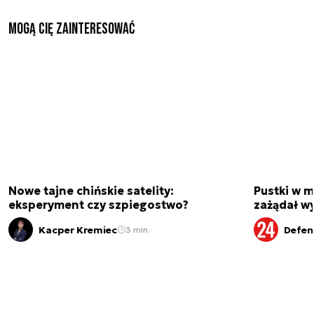
Mogą Cię zainteresować
Nowe tajne chińskie satelity:
Pustki w 
eksperyment czy szpiegostwo?
zażądał w
Kacper Kremiec
Defen
3 min.