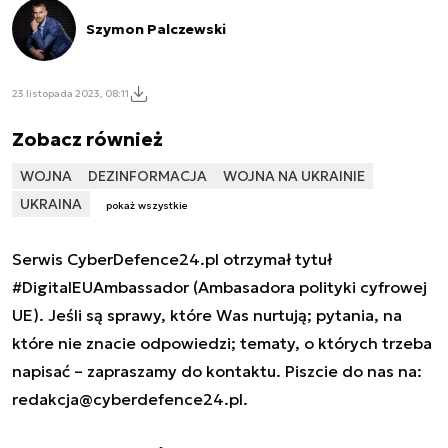
Szymon Palczewski
23 listopada 2023, 08:11
Zobacz również
WOJNA
DEZINFORMACJA
WOJNA NA UKRAINIE
UKRAINA
pokaż wszystkie
Serwis CyberDefence24.pl otrzymał tytuł
#DigitalEUAmbassador (Ambasadora polityki cyfrowej
UE). Jeśli są sprawy, które Was nurtują; pytania, na
które nie znacie odpowiedzi; tematy, o których trzeba
napisać – zapraszamy do kontaktu. Piszcie do nas na:
redakcja@cyberdefence24.pl
.