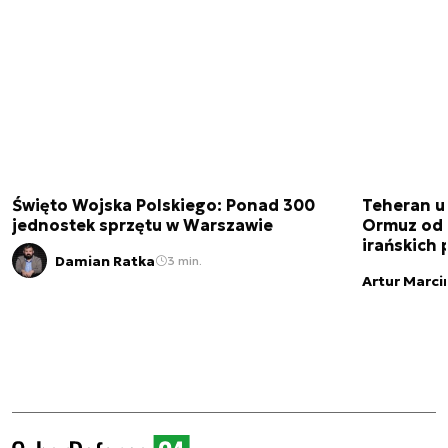
Święto Wojska Polskiego: Ponad 300
Teheran uz
jednostek sprzętu w Warszawie
Ormuz od 
irańskich
Damian Ratka
3 min.
Artur Marci