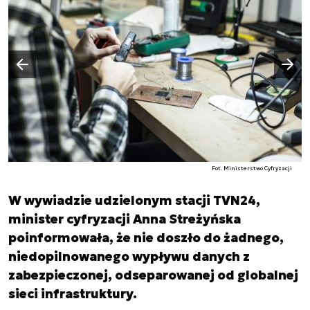
Następny slajd
Poprzedni slajd
Fot. Ministerstwo Cyfryzacji
W wywiadzie udzielonym stacji TVN24,
minister cyfryzacji Anna Streżyńska
poinformowała, że nie doszło do żadnego,
niedopilnowanego wypływu danych z
zabezpieczonej, odseparowanej od globalnej
sieci infrastruktury.