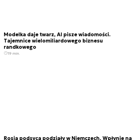
Modelka daje twarz, AI pisze wiadomości.
Tajemnice wielomiliardowego biznesu
randkowego
19 min.
Rosja podsyca podziały w Niemczech. Wpłynie na