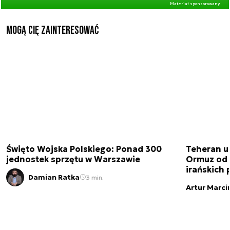
Materiał sponsorowany
Mogą Cię zainteresować
Święto Wojska Polskiego: Ponad 300
Teheran uz
jednostek sprzętu w Warszawie
Ormuz od 
irańskich
Damian Ratka
3 min.
Artur Marci