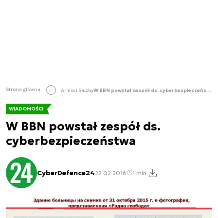
Strona główna
Armia i Służby
W BBN powstał zespół ds. cyberbezpieczeństwa
WIADOMOŚCI
W BBN powstał zespół ds.
cyberbezpieczeństwa
CyberDefence24
22.02.2016
1 min.