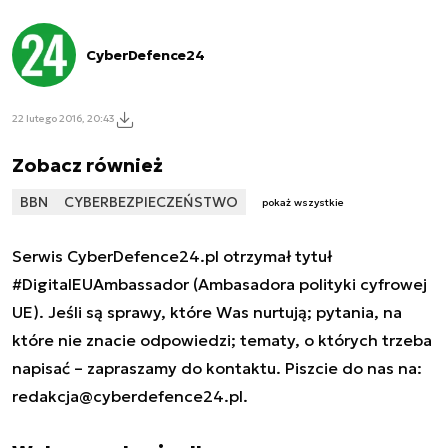
CyberDefence24
22 lutego 2016, 20:43
Zobacz również
BBN
CYBERBEZPIECZEŃSTWO
pokaż wszystkie
Serwis CyberDefence24.pl otrzymał tytuł
#DigitalEUAmbassador (Ambasadora polityki cyfrowej
UE). Jeśli są sprawy, które Was nurtują; pytania, na
które nie znacie odpowiedzi; tematy, o których trzeba
napisać – zapraszamy do kontaktu. Piszcie do nas na:
redakcja@cyberdefence24.pl
.