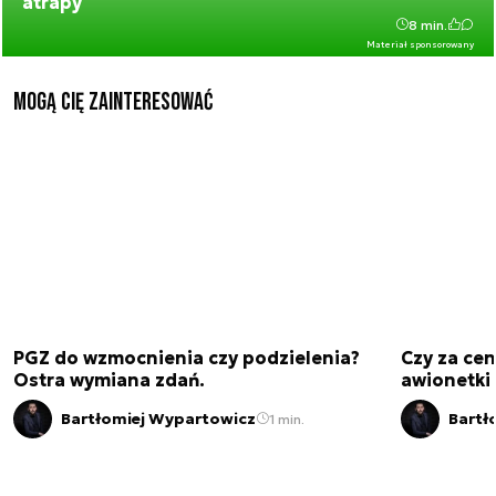
atrapy
8 min.
Materiał sponsorowany
Mogą Cię zainteresować
PGZ do wzmocnienia czy podzielenia?
Czy za cen
Ostra wymiana zdań.
awionetki 
Bartłomiej Wypartowicz
Bartł
1 min.