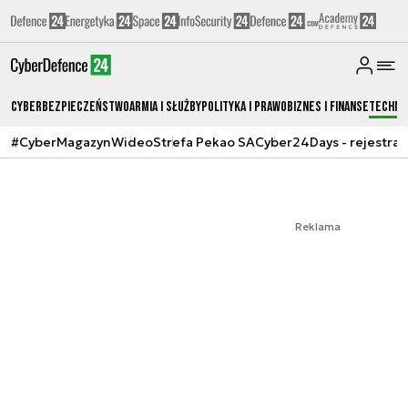
Cyberbezpieczeństwo
Armia i Służby
Polityka i prawo
Biznes i Finanse
Techno
#CyberMagazyn
Wideo
Strefa Pekao SA
Cyber24Days - rejestrac
Reklama