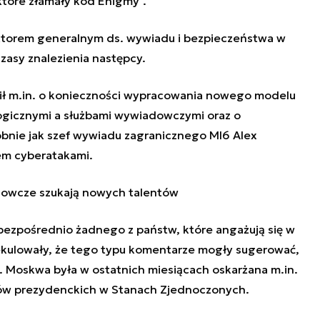
 które złamały kod Enigmy".
ektorem generalnym ds. wywiadu i bezpieczeństwa w
zasy znalezienia następcy.
 m.in. o konieczności wypracowania nowego modelu
ogicznymi a służbami wywiadowczymi oraz o
bnie jak szef wywiadu zagranicznego MI6 Alex
em cyberatakami.
dowcze szukają nowych talentów
 bezpośrednio żadnego z państw, które angażują się w
spekulowały, że tego typu komentarze mogły sugerować,
ji. Moskwa była w ostatnich miesiącach oskarżana m.in.
rów prezydenckich w Stanach Zjednoczonych.