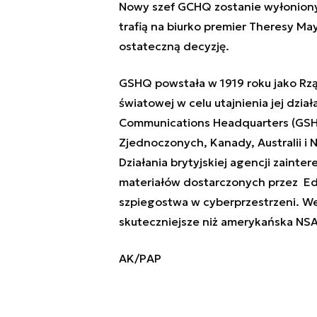
Nowy szef GCHQ zostanie wyłonion
trafią na biurko premier Theresy Ma
ostateczną decyzję.
GSHQ powstała w 1919 roku jako Rzą
światowej w celu utajnienia jej dzi
Communications Headquarters (GSH
Zjednoczonych, Kanady, Australii i 
Działania brytyjskiej agencji zainte
materiałów dostarczonych przez E
szpiegostwa w cyberprzestrzeni. W
skuteczniejsze niż amerykańska NSA
AK/PAP