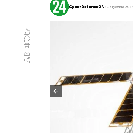
CyberDefence24
24 stycznia 2017
Poprzedni slajd