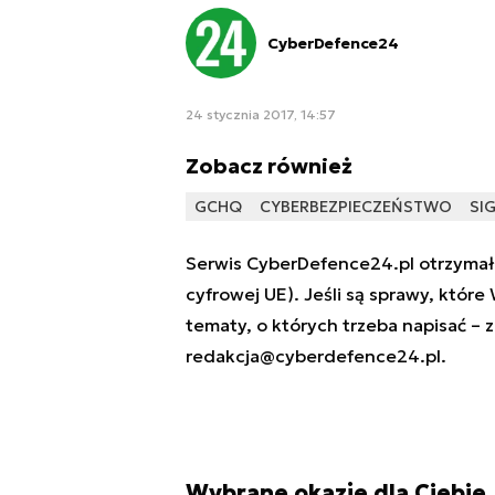
CyberDefence24
24 stycznia 2017, 14:57
Zobacz również
GCHQ
CYBERBEZPIECZEŃSTWO
SIG
Serwis CyberDefence24.pl otrzymał 
cyfrowej UE). Jeśli są sprawy, które
tematy, o których trzeba napisać – 
redakcja@cyberdefence24.pl
.
Wybrane okazje dla Ciebie