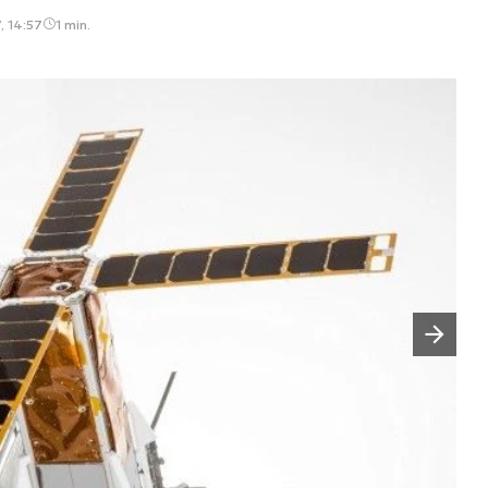
, 14:57
1 min.
Następny slajd