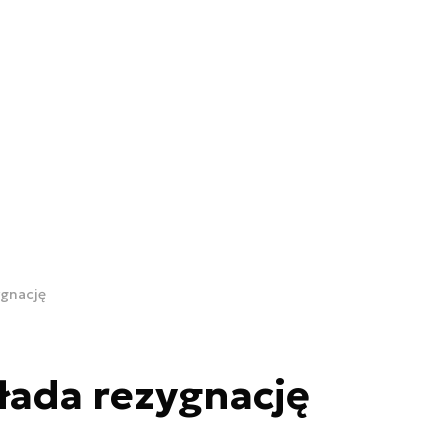
ygnację
łada rezygnację