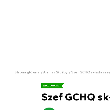
Strona główna
Armia i Służby
Szef GCHQ składa rez
WIADOMOŚCI
Szef GCHQ sk