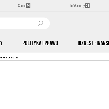
by
Polityka i prawo
Biznes i Finans
ejestracja