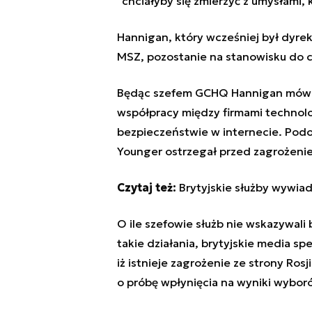
"chciałyby się zmierzyć z umysłami,
Hannigan, który wcześniej był dyr
MSZ, pozostanie na stanowisku do c
Będąc szefem GCHQ Hannigan mówił
współpracy między firmami technol
bezpieczeństwie w internecie. Podo
Younger ostrzegał przed zagrożeni
Czytaj też:
Brytyjskie służby wywia
O ile szefowie służb nie wskazywali
takie działania, brytyjskie media 
iż istnieje zagrożenie ze strony Ros
o próbę wpłynięcia na wyniki wybo