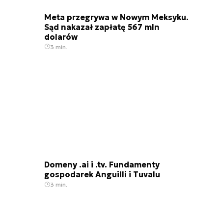
Meta przegrywa w Nowym Meksyku.
Sąd nakazał zapłatę 567 mln
dolarów
3 min.
Domeny .ai i .tv. Fundamenty
gospodarek Anguilli i Tuvalu
3 min.