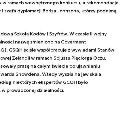
y w ramach wewnętrznego konkursu, a rekomendacje
y i szefa dyplomacji Borisa Johnsona, którzy podejmą
dowa Szkoła Kodów i Szyfrów. W czasie II wojny
ałalności nazwę zmieniono na Goverment
Q). GSQH ściśle współpracuje z wywiadami Stanów
Nowej Zelandii w ramach Sojuszu Pięciorga Oczu.
resowały prasę na całym świecie po ujawnieniu
dwarda Snowdena. Wtedy wyszła na jaw skala
edług niektórych ekspertów GCQH było
 w prowadzonej działalności.