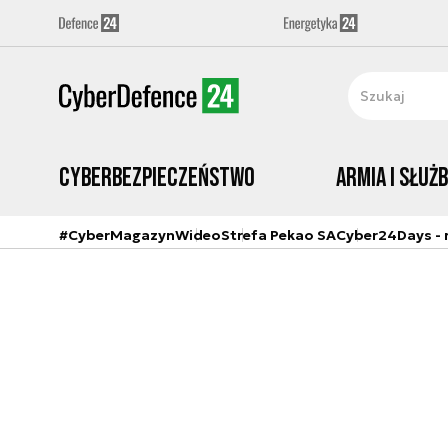
Cyberbezpieczeństwo
Armia i Służ
#CyberMagazyn
Wideo
Strefa Pekao SA
Cyber24Days - r