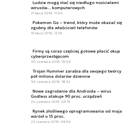
Ludzie mogą stać się niedługo nosicielami
wirusów… komputerowych
21 lipca 2016, 11:04
Pokemon Go – trend, który może okazać się
zgubny dla właścicieli telefonów
15 lipca 2016, 12:55
Firmy są coraz częściej gotowe płacić okup
cyberprzestępcom
30 czerwca 2016, 19:03
Trojan Hummer zarabia dla swojego twórcy
pół miliona dolarów dziennie
30 czerwca 2016, 18:32
Nowe zagrożenie dla Androida – wirus
Godless atakuje 90 proc. urządzeń
24 czerwca 2016, 09:15
Rynek złośliwego oprogramowania od maja
wzrósł o 15 proc.
22 czerwca 2016, 09:54