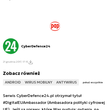
CyberDefence24
21 grudnia 2017, 17:15
Zobacz również
ANDROID
WIRUS MOBILNY
ANTYWIRUS
pokaż wszystkie
Serwis CyberDefence24.pl otrzymał tytuł
#DigitalEUAmbassador (Ambasadora polityki cyfrowej
UE). Jeśli są sprawy, które Was nurtują; pytania, na