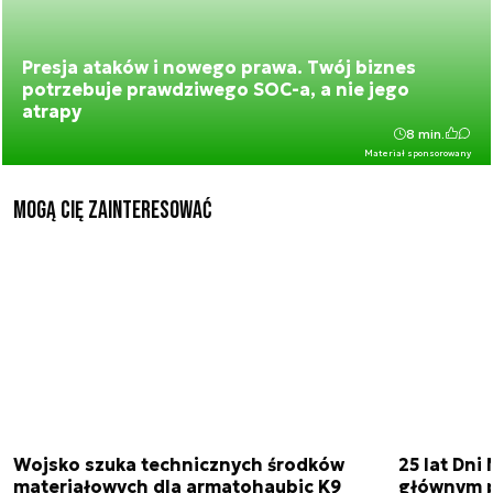
Presja ataków i nowego prawa. Twój biznes
potrzebuje prawdziwego SOC-a, a nie jego
atrapy
8 min.
Materiał sponsorowany
Mogą Cię zainteresować
Wojsko szuka technicznych środków
25 lat Dn
materiałowych dla armatohaubic K9
głównym p