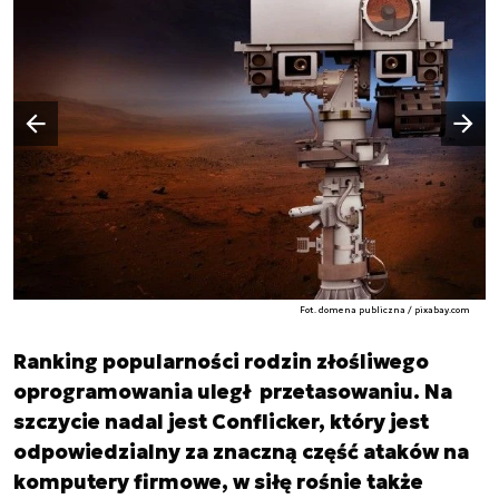
Następny slajd
Poprzedni slajd
Fot. domena publiczna / pixabay.com
Ranking popularności rodzin złośliwego
oprogramowania uległ przetasowaniu. Na
szczycie nadal jest Conflicker, który jest
odpowiedzialny za znaczną część ataków na
komputery firmowe, w siłę rośnie także