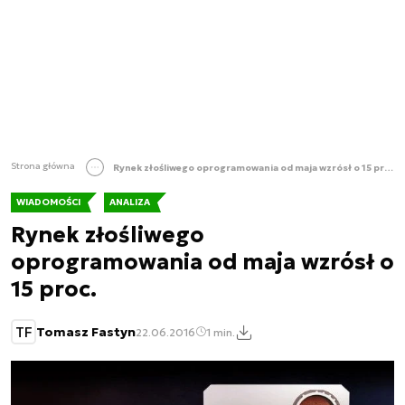
Strona główna
Rynek złośliwego oprogramowania od maja wzrósł o 15 proc.
WIADOMOŚCI
ANALIZA
Rynek złośliwego
oprogramowania od maja wzrósł o
15 proc.
TF
Tomasz Fastyn
22.06.2016
1 min.