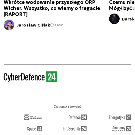
Wkrótce wodowanie przyszłego ORP
Czemu nie
Wicher. Wszystko, co wiemy o fregacie
Mógł być 
[RAPORT]
Bartł
Jarosław Ciślak
8 min.
Zobacz również