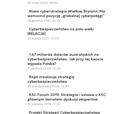
29 maja 2023, 16:04
Nowa cyberstrategia Wielkiej Brytanii. Ma
wzmocnić pozycję „globalnej cyberpotęgi”
16 grudnia 2021, 10:28
Cyberbezpieczeństwo na polu walki
[RELACJA]
31 marca 2021, 13:40
1,67 miliarda dolarów australijskich na
cyberbezpieczeństwo. Jak przy tej kwocie
wypada Polska?
6 sierpnia 2020, 13:28
Rząd zrealizuje strategię
cyberbezpieczeństwa
29 października 2019, 13:03
KSC Forum 2019. Strategia i ustawa o KSC
głównym tematem dyskusji ekspertów
12 sierpnia 2019, 17:22
Projekt Strategii Cyberbezpieczeństwa