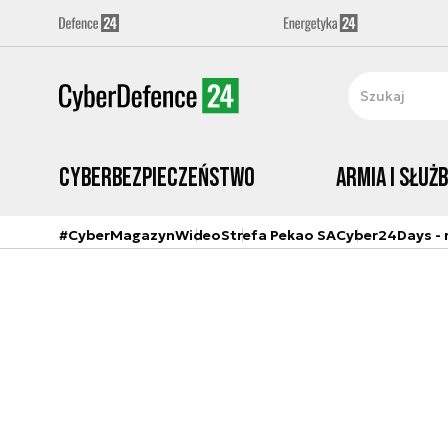
Cyberbezpieczeństwo
Armia i Służ
#CyberMagazyn
Wideo
Strefa Pekao SA
Cyber24Days - r