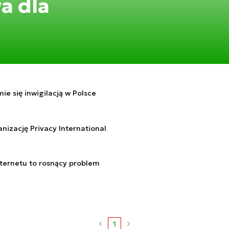
a dla
ie się inwigilacją w Polsce
nizację Privacy International
nternetu to rosnący problem
1