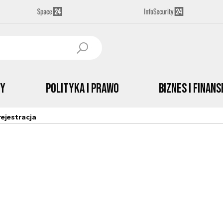
by
Polityka i prawo
Biznes i Finans
ejestracja