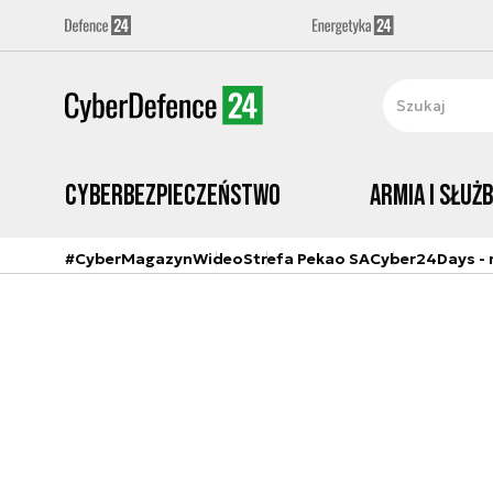
Cyberbezpieczeństwo
Armia i Służ
#CyberMagazyn
Wideo
Strefa Pekao SA
Cyber24Days - r