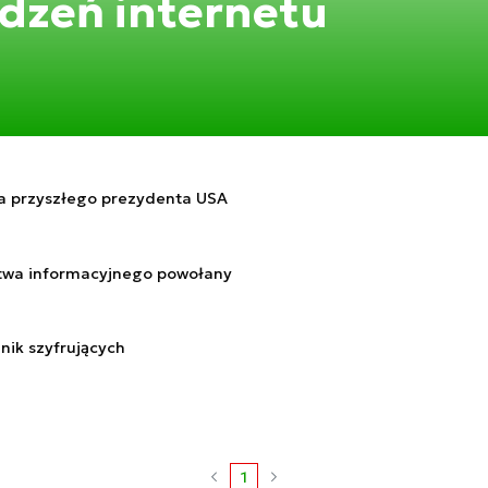
dzeń internetu
a przyszłego prezydenta USA
stwa informacyjnego powołany
nik szyfrujących
1