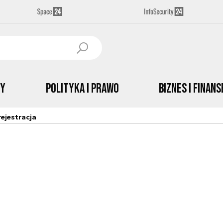
by
Polityka i prawo
Biznes i Finans
ejestracja