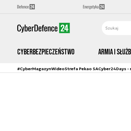
Cyberbezpieczeństwo
Armia i Służ
#CyberMagazyn
Wideo
Strefa Pekao SA
Cyber24Days - r