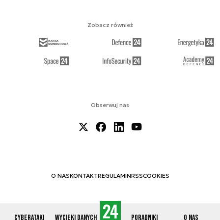
Zobacz również
Obserwuj nas
O NAS
KONTAKT
REGULAMIN
RSS
COOKIES
Cyberataki
Wycieki danych
Poradniki
O nas