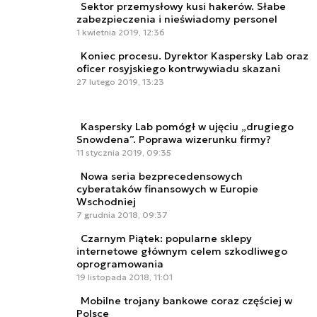
Sektor przemysłowy kusi hakerów. Słabe
zabezpieczenia i nieświadomy personel
1 kwietnia 2019, 12:36
Koniec procesu. Dyrektor Kaspersky Lab oraz
oficer rosyjskiego kontrwywiadu skazani
27 lutego 2019, 13:23
Kaspersky Lab pomógł w ujęciu „drugiego
Snowdena”. Poprawa wizerunku firmy?
11 stycznia 2019, 09:35
Nowa seria bezprecedensowych
cyberataków finansowych w Europie
Wschodniej
7 grudnia 2018, 09:37
Czarnym Piątek: popularne sklepy
internetowe głównym celem szkodliwego
oprogramowania
19 listopada 2018, 11:01
Mobilne trojany bankowe coraz częściej w
Polsce