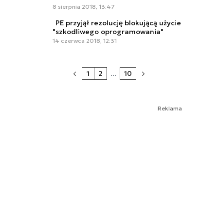
8 sierpnia 2018, 13:47
PE przyjął rezolucję blokującą użycie
"szkodliwego oprogramowania"
14 czerwca 2018, 12:31
1
2
...
10
Reklama