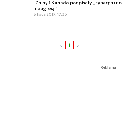
Chiny i Kanada podpisały „cyberpakt o
nieagresji”
3 lipca 2017, 17:36
1
Reklama