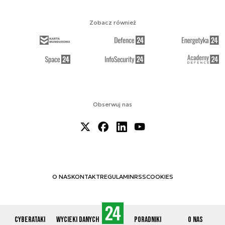
Zobacz również
Obserwuj nas
O NAS
KONTAKT
REGULAMIN
RSS
COOKIES
Cyberataki
Wycieki danych
Poradniki
O nas
© 2012-2026 CYBERDEFENCE24