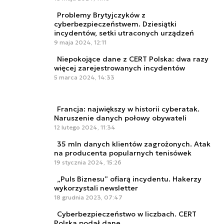
Problemy Brytyjczyków z
cyberbezpieczeństwem. Dziesiątki
incydentów, setki utraconych urządzeń
9 maja 2024, 12:11
Niepokojące dane z CERT Polska: dwa razy
więcej zarejestrowanych incydentów
5 marca 2024, 14:33
Francja: największy w historii cyberatak.
Naruszenie danych połowy obywateli
12 lutego 2024, 11:34
35 mln danych klientów zagrożonych. Atak
na producenta popularnych tenisówek
19 stycznia 2024, 15:26
„Puls Biznesu” ofiarą incydentu. Hakerzy
wykorzystali newsletter
18 grudnia 2023, 07:47
Cyberbezpieczeństwo w liczbach. CERT
Polska podał dane